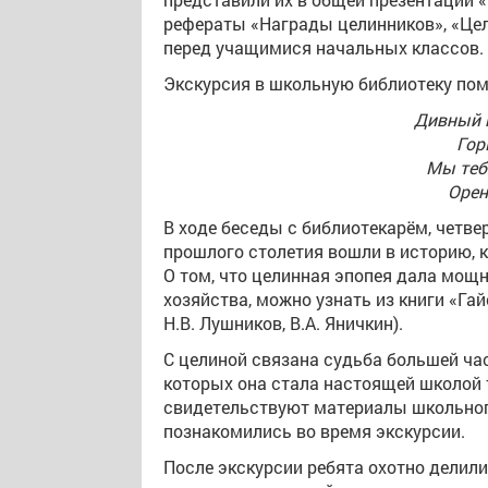
рефераты «Награды целинников», «Це
перед учащимися начальных классов.
Экскурсия в школьную библиотеку пом
Дивный к
Гор
Мы теб
Орен
В ходе беседы с библиотекарём, четв
прошлого столетия вошли в историю, 
О том, что целинная эпопея дала мощ
хозяйства, можно узнать из книги «Га
Н.В. Лушников, В.А. Яничкин).
С целиной связана судьба большей ча
которых она стала настоящей школой 
свидетельствуют материалы школьного
познакомились во время экскурсии.
После экскурсии ребята охотно делил