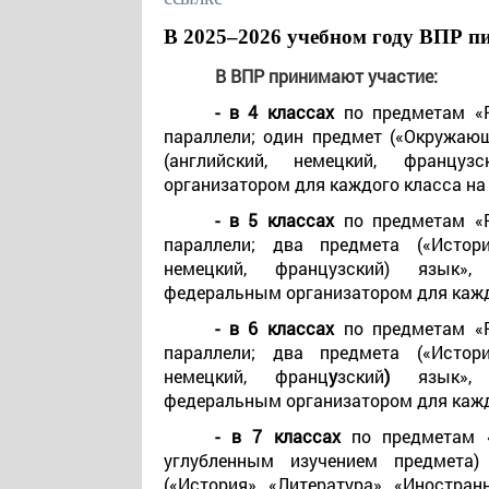
В 2025–2026 учебном году ВПР п
В ВПР принимают участие:
- в 4 классах
по предметам «
параллели; один предмет («Окружающ
(английский, немецкий, француз
организатором для каждого класса на
- в 5 классах
по предметам «
параллели; два предмета («Истори
немецкий, французский) язык», 
федеральным организатором для каждо
- в 6 классах
по предметам «
параллели; два предмета («Истори
немецкий, франц
у
зский
)
язык»,
федеральным организатором для каждо
- в 7 классах
по предметам 
углубленным изучением предмета)
(«История», «Литература», «Иностран