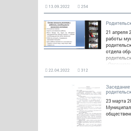
13.09.2022
254
Родительс
21 апреля 
работы му
родительск
отдела об
родительск
«Организац
22.04.2022
312
обеспечени
Заседание
родительс
23 марта 2
Муниципал
обществен