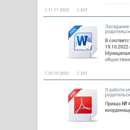
состоялас
11.11.2022
337
тему: «Вза
развития с
образовани
Заседание
родительс
В соответс
19.10.2022
Муниципал
обществен
20.10.2022
231
О работе м
родительс
Приказ
№ 
координац