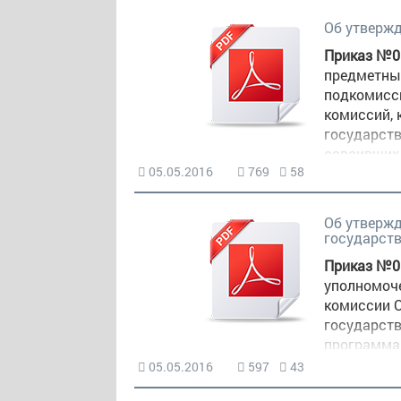
Об утверж
Приказ №01
предметны
подкомисс
комиссий,
государств
освоивших
05.05.2016
769
58
образовани
Об утвержд
государст
Приказ №01
уполномоч
комиссии О
государств
программам
05.05.2016
597
43