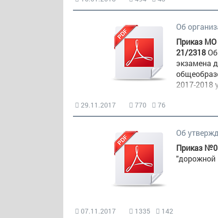
Об организ
Приказ МО 
21/2318
Об
экзамена д
общеобразо
2017-2018 
29.11.2017
770
76
Об утвержд
Приказ №01
"дорожной 
07.11.2017
1335
142