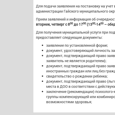
Для подачи заявления на постановку на учет 
администрации Гайского муниципального округ
Прием заявлений и информация об очереднос
00
00
00
00
вторник, четверг с 8
до 17
(13
-14
– обе
Для получения муниципальной услуги при под
предоставляет следующие документы:
заявление по установленной форме;
документ, удостоверяющий личность за
документ, подтверждающий право заяви
заявитель не является родителем);
документ, подтверждающий право заяви
иностранных граждан или лиц без граж
свидетельство о рождении ребенка;
документ, подтверждающий право (льго
места в ДОО в соответствии с действу
заключение (рекомендации) психолого-м
группы компенсирующей или комбиниро
возможностями здоровья;