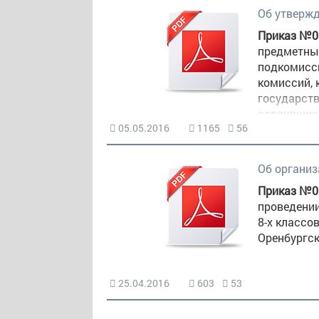
Об утверж
Приказ №01
предметны
подкомисс
комиссий,
государств
освоивших
05.05.2016
1165
56
образован
Об организ
Приказ №01
проведении
8-х классо
Оренбургск
25.04.2016
603
53