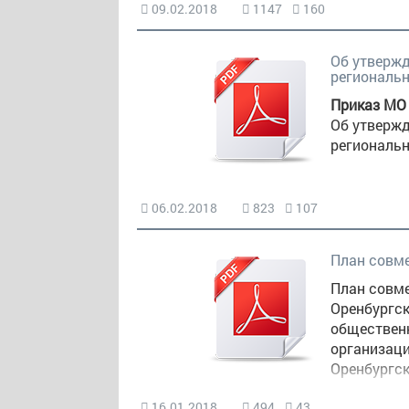
09.02.2018
1147
160
Об утвержд
региональ
Приказ МО 
Об утвержд
региональ
06.02.2018
823
107
План совм
План совм
Оренбургск
общественн
организаци
Оренбургск
16.01.2018
494
43