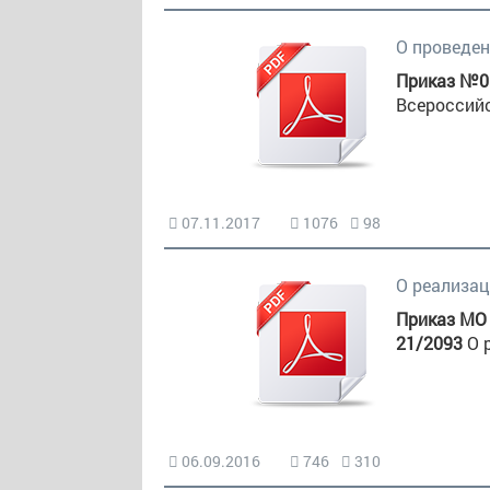
О проведен
Приказ №01
Всероссийс
07.11.2017
1076
98
О реализа
Приказ МО 
21/2093
О 
06.09.2016
746
310