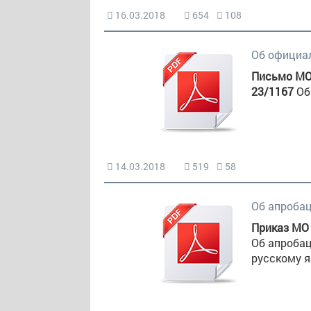
16.03.2018
654
108
Об официал
Письмо МО 
23/1167
Об
14.03.2018
519
58
Об апробац
Приказ МО 
Об апробац
русскому я