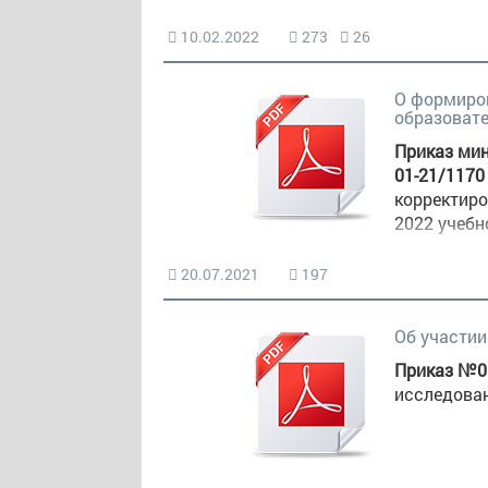
10.02.2022
273
26
О формиров
образовате
Приказ ми
01-21/1170
корректиро
2022 учебн
20.07.2021
197
Об участии
Приказ №01
исследован