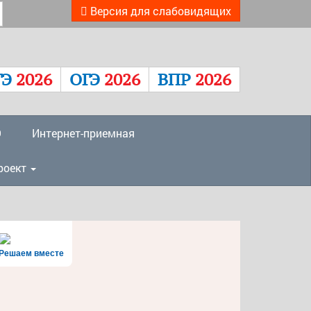
Версия для слабовидящих
ГЭ
2026
ОГЭ
2026
ВПР
2026
О
Интернет-приемная
роект
Решаем вместе