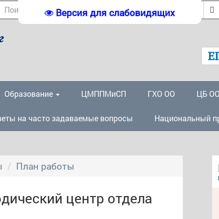
Версия для слабовидящих
Е
Образование
ЦМППМиСП
ГХО ОО
ЦБ О
веты на часто задаваемые вопросы
Национальный п
ы
План работы
дический центр отдела