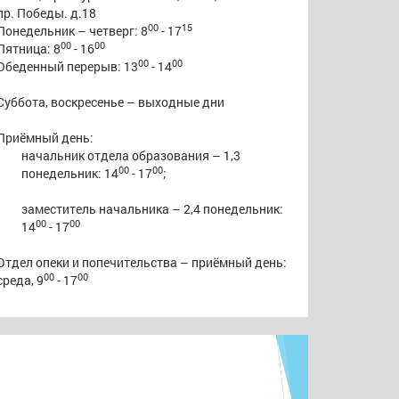
пр. Победы. д.18
00
15
Понедельник – четверг: 8
- 17
00
00
Пятница: 8
- 16
00
00
Обеденный перерыв: 13
- 14
Суббота, воскресенье – выходные дни
Приёмный день:
начальник отдела образования – 1,3
00
00
понедельник: 14
- 17
;
заместитель начальника – 2,4 понедельник:
00
00
14
- 17
Отдел опеки и попечительства – приёмный день:
00
00
среда, 9
- 17