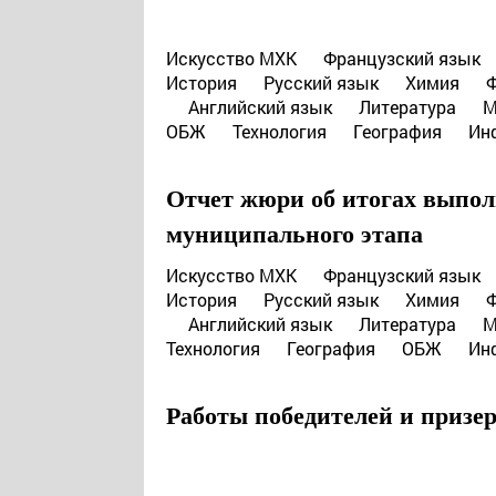
Искусство МХК
Французский язык
История
Русский язык
Химия
Английский язык
Литература
М
ОБЖ
Технология
География
Ин
Отчет жюри об итогах выпо
муниципального этапа
Искусство МХК
Французский язык
История
Русский язык
Химия
Английский язык
Литература
М
Технология
География
ОБЖ
Ин
Работы победителей и призе